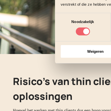
verstrekt of die ze hebben v
Toestemmingsselectie
Noodzakelijk
Weigeren
Risico’s van thin cli
oplossingen
Hoewel het werken met thin clients dus een hoop voorde