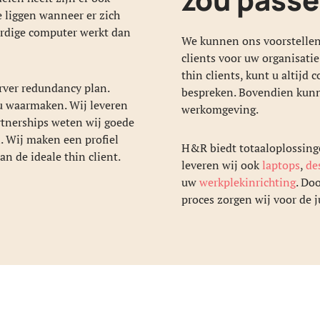
e liggen wanneer er zich
ardige computer werkt dan
We kunnen ons voorstellen
clients voor uw organisatie
thin clients, kunt u altij
erver redundancy plan.
bespreken. Bovendien kunn
u waarmaken. Wij leveren
werkomgeving.
rtnerships weten wij goede
n. Wij maken een profiel
H&R biedt totaaloplossinge
n de ideale thin client.
leveren wij ook
laptops
,
de
uw
werkplekinrichting
. Do
proces zorgen wij voor de j