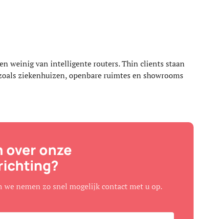
n weinig van intelligente routers. Thin clients staan
n, zoals ziekenhuizen, openbare ruimtes en showrooms
 over onze
richting?
n we nemen zo snel mogelijk contact met u op.