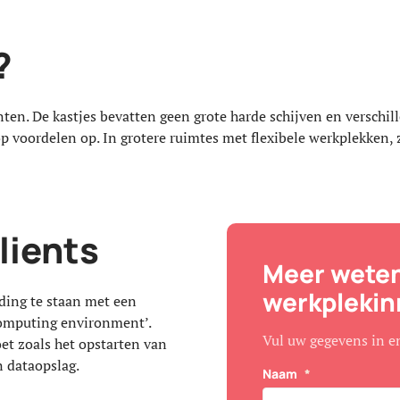
?
en. De kastjes bevatten geen grote harde schijven en verschille
oop voordelen op. In grotere ruimtes met flexibele werkplekke
lients
Meer weten
werkplekin
nding te staan met een
 computing environment’.
Vul uw gegevens in e
oet zoals het opstarten van
 dataopslag.
Naam
*