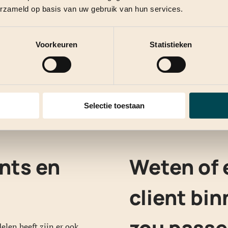
erzameld op basis van uw gebruik van hun services.
Voorkeuren
Statistieken
Selectie toestaan
ents en
Weten of 
client bi
zou pass
len heeft zijn er ook