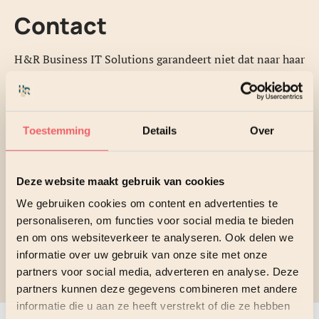
Contact
H&R Business IT Solutions garandeert niet dat naar haar
gestuurde e-mail of andere elektronische berichten tijdig
worden ontvangen en verwerkt en aanvaardt geen
aansprakelijkheid voor gevolgen van het niet of te laat
ontvangen of verwerken daarvan.
Toestemming
Details
Over
H&R Business IT Solutions aanvaardt geen
Deze website maakt gebruik van cookies
verantwoordelijkheid voor de inhoud van websites
waarnaar of waarvan met een hyperlink of anderszins
We gebruiken cookies om content en advertenties te
wordt verwezen.
personaliseren, om functies voor social media te bieden
en om ons websiteverkeer te analyseren. Ook delen we
Op de informatie van deze website en op de disclaimer is
informatie over uw gebruik van onze site met onze
Nederlands recht van toepassing.
partners voor social media, adverteren en analyse. Deze
partners kunnen deze gegevens combineren met andere
informatie die u aan ze heeft verstrekt of die ze hebben