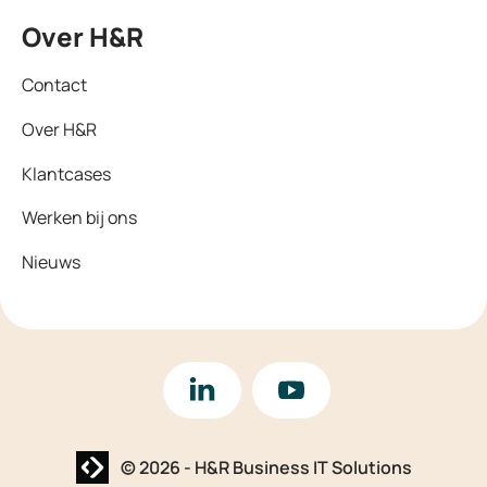
Over H&R
Contact
Over H&R
Klantcases
Werken bij ons
Nieuws
LinkedIn
YouTube
Website laten maken? | Brthmrk
© 2026
-
H&R Business IT Solutions