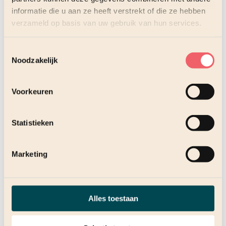
volgende partners samen
informatie die u aan ze heeft verstrekt of die ze hebben
verzameld op basis van uw gebruik van hun services.
Toestemmingsselectie
Noodzakelijk
Voorkeuren
Statistieken
Marketing
Alles toestaan