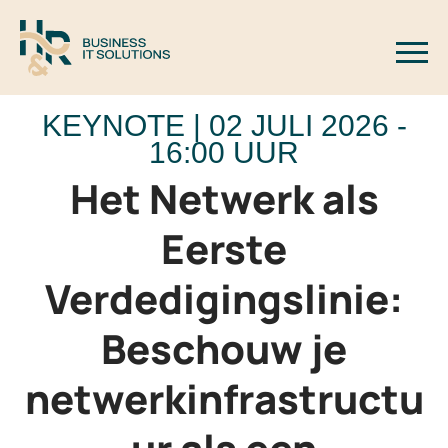
Logo H&R Business IT Solutions
Slui
KEYNOTE | 02 JULI 2026 -
16:00 UUR
Het Netwerk als
Eerste
Verdedigingslinie:
Beschouw je
netwerkinfrastructu