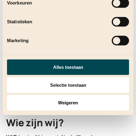
Voorkeuren
Patrick Diependaal
Statistieken
Accountmanager Datacenter Solutions
Marketing
Guido Kragten
Business Development AI for
Alles toestaan
Networking | HPE Networking
Selectie toestaan
Weigeren
Wie zijn wij?