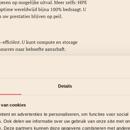
peren op mogelijke uitval. Meer zelfs: HPE
uptime wereldwijd bijna 100% bedraagt. U
 uw prestaties blijven op peil.
-efficiënt. U kunt compute en storage
sources naar behoefte aanschaft.
age afzonderlijk van elkaar schalen,
Details
 van cookies
, de implementatie en de schaling van al
voudigde, maar efficiënte IT-
ent en advertenties te personaliseren, om functies voor social
. Ook delen we informatie over uw gebruik van onze site met on
e. Deze partners kunnen deze gegevens combineren met andere i