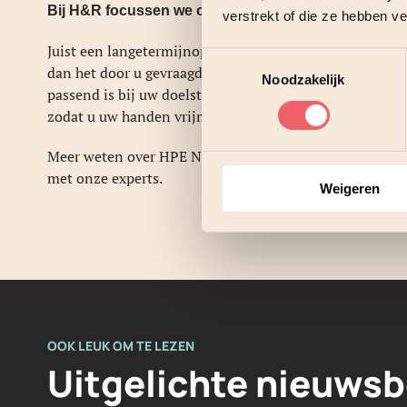
Bij H&R focussen we op de lange termijn
verstrekt of die ze hebben v
Juist een langetermijnoplossing zorgt ervoor dat u zek
Toestemmingsselectie
dan het door u gevraagde. U kunt dan bekijken wat er v
Noodzakelijk
passend is bij uw doelstellingen. Daarbij kunnen we o
zodat u uw handen vrijmaakt voor de ontwikkeling van 
Meer weten over HPE Nimble Storage dHCI? Wij kunnen
met onze experts.
Weigeren
OOK LEUK OM TE LEZEN
Uitgelichte nieuwsb