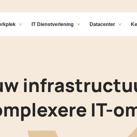
ons
rkplek
IT Dienstverlening
Datacenter
Ke
w infrastructuu
omplexere IT-o