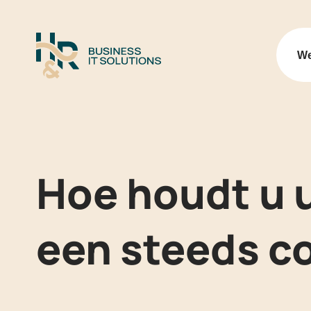
Logo H&R Business IT Soluti
We
Hoe houdt u u
een steeds c