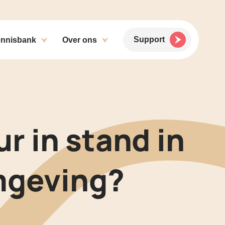
Support
nnisbank
Over ons
r in stand in
mgeving?