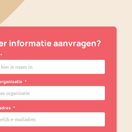
r informatie aanvragen?
*
organisatie
*
adres
*