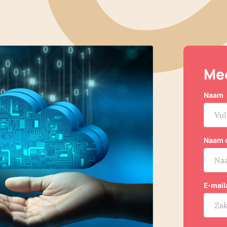
Mee
Naam
Naam 
E-mail