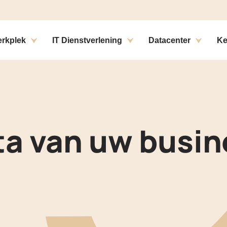
ons
rkplek
IT Dienstverlening
Datacenter
Ke
ta van uw busi