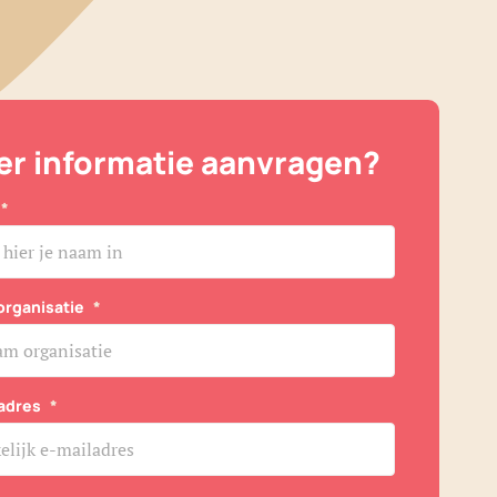
r informatie aanvragen?
*
organisatie
*
adres
*