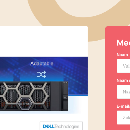
Mee
Naam
Naam 
E-mail