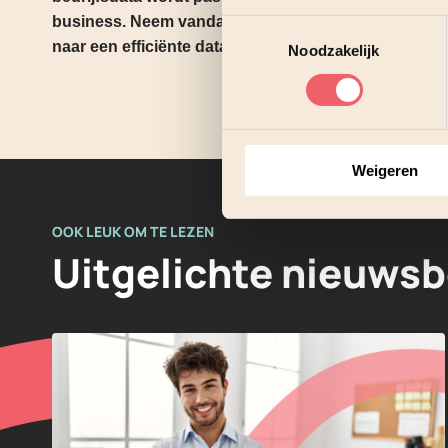
business.
Neem vandaag nog
contact
op met onze e
Toestemmingsselectie
naar een efficiënte data-strategie en halen we meerw
Noodzakelijk
Weigeren
OOK LEUK OM TE LEZEN
Uitgelichte nieuwsb