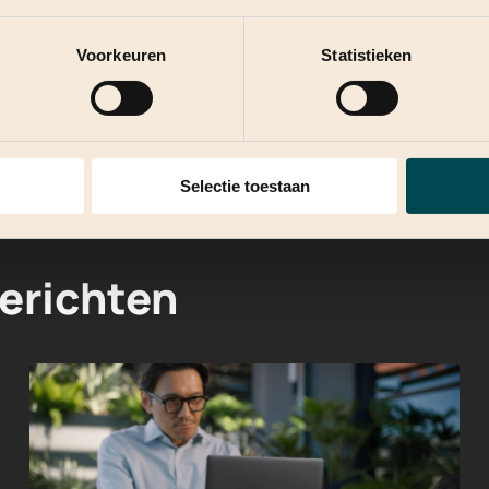
xperts. Samen zetten we de eerste stap
aarde uit uw bedrijfsdata.
Voorkeuren
Statistieken
Selectie toestaan
erichten