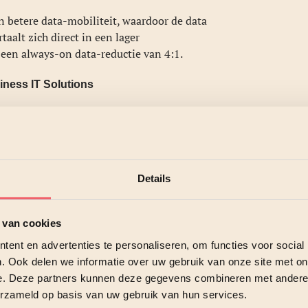
n betere data-mobiliteit, waardoor de data
aalt zich direct in een lager
j een always-on data-reductie van 4:1.
iness IT Solutions
tegie en architectuur. Maar zonder externe
egeleidt u bij dit traject.
onderhoud voor hun rekening. In nauwe
lig
en efficiënt wordt opgeslagen, dat ze
Details
open.
es, en zijn dagelijks bezig met alle
 van cookies
 een veilige en logische manier op te
ent en advertenties te personaliseren, om functies voor social
en inzicht.
. Ook delen we informatie over uw gebruik van onze site met on
e. Deze partners kunnen deze gegevens combineren met andere i
voor de data-golf van morgen. Want uw
erzameld op basis van uw gebruik van hun services.
slimme inzichten uithaalt over uw