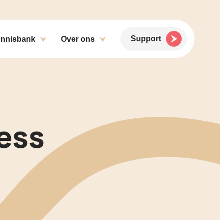
Support
nnisbank
Over ons
ness