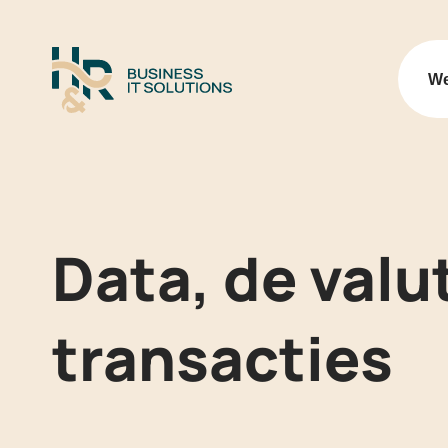
Logo H&R Business IT Soluti
We
Data, de valu
transacties