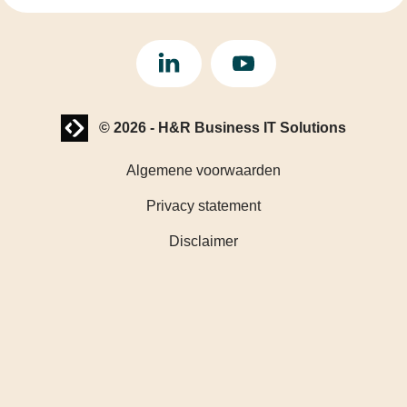
LinkedIn
YouTube
Website laten maken? | Brthmrk
© 2026
-
H&R Business IT Solutions
Algemene voorwaarden
Privacy statement
Disclaimer