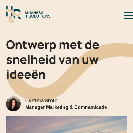
Logo H&R Business IT Solutions
Sl
Ontwerp met de
snelheid van uw
ideeën
Cynthia Stolk
Manager Marketing & Communicatie