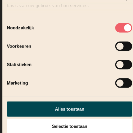
basis van uw gebruik van hun services.
NIEUWS
VMware alternatief na Broadcom
Toestemmingsselectie
Noodzakelijk
Voorkeuren
Statistieken
Lees verder
Marketing
Alles toestaan
Selectie toestaan