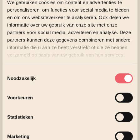
We gebruiken cookies om content en advertenties te
personaliseren, om functies voor social media te bieden
Met de fleet management tool ProActive Insights van HP
en om ons websiteverkeer te analyseren. Ook delen we
wordt het mogelijk om zelfs
realtime
inzicht in je devices
informatie over uw gebruik van onze site met onze
te krijgen. Het is een AI-gedreven tool, die cloud-based
partners voor social media, adverteren en analyse. Deze
en multi-vendor geschikt is om inzichten in je IT-
partners kunnen deze gegevens combineren met andere
apparatuur te verkrijgen. Dit kan helpen downtime te
informatie die u aan ze heeft verstrekt of die ze hebben
voorspellen, of om het aantal service calls te verkleinen,
verzameld op basis van uw gebruik van hun services.
door proactief en remote detectie en diagnose van issues
te realiseren. De tool geeft bovendien waardevolle
inzichten in trends en capaciteit, waarmee je vooraf
Toestemmingsselectie
Noodzakelijk
beter kunt plannen en investeren in de juiste IT-
middelen. Hiermee verstevig je direct je
concurrentiepositie en verbeter je je bedrijfsresultaten.
Voorkeuren
En nu duurzaamheid verder gaat dan alleen maar mooie
dromen, is het natuurlijk niet meer van deze tijd om
devices te vervangen, omdat de kalender aangeeft dat het
Statistieken
tijd is en niet, omdat het echt noodzakelijk is.
Marketing