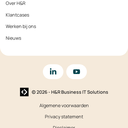
Over H&R
Klantcases
Werken bij ons
Nieuws
LinkedIn
YouTube
Website laten maken? | Brthmrk
© 2026
-
H&R Business IT Solutions
Algemene voorwaarden
Privacy statement
Disclaimer