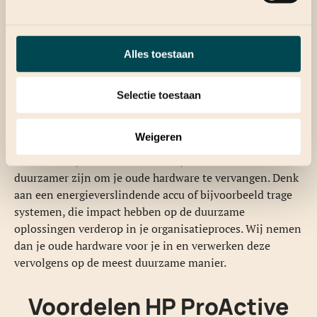
Maximaliseren lifecycle
Met ProActive Insights wordt het maximaliseren van de
Alles toestaan
lifecycle dermate eenvoudig, dat niet alleen
kostenbesparing simpel te realiseren is, maar ook het
milieu minder belast wordt. Een apparaat gaat immers
Selectie toestaan
langer mee als het goed onderhouden wordt. H&R is
bovendien gecertificeerd
reparateur
van HP devices.
Weigeren
Hiermee halen we het beste uit je IT-apparatuur. Als
deze namelijk echt end-of-live zijn kan het toch
duurzamer zijn om je oude hardware te vervangen. Denk
aan een energieverslindende accu of bijvoorbeeld trage
systemen, die impact hebben op de duurzame
oplossingen verderop in je organisatieproces. Wij nemen
dan je oude hardware voor je in en verwerken deze
vervolgens op de meest duurzame manier.
Voordelen HP ProActive