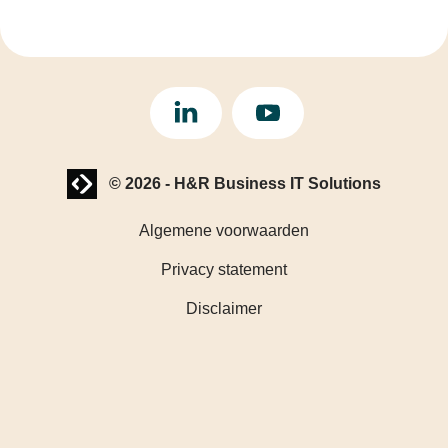
LinkedIn
YouTube
Website laten maken? | Brthmrk
© 2026
-
H&R Business IT Solutions
Algemene voorwaarden
Privacy statement
Disclaimer