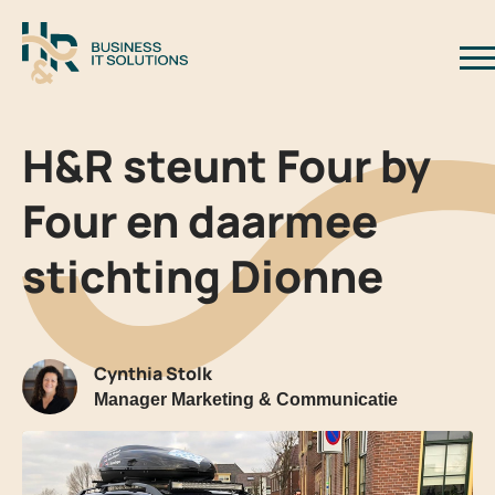
Logo H&R Business IT Solutions
Sl
H&R steunt Four by
Four en daarmee
stichting Dionne
Cynthia Stolk
Manager Marketing & Communicatie