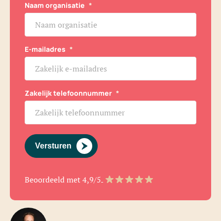
Naam organisatie
*
E-mailadres
*
Zakelijk telefoonnummer
*
Versturen
Beoordeeld met 4,9/5