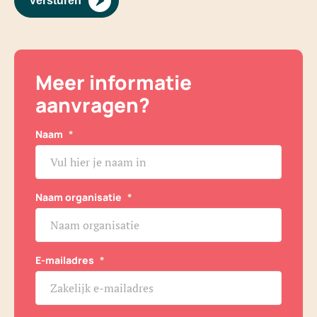
Versturen
Meer informatie
aanvragen?
Naam
*
Naam organisatie
*
E-mailadres
*