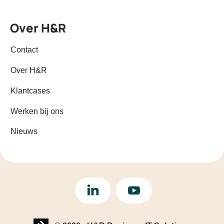
Over H&R
Contact
Over H&R
Klantcases
Werken bij ons
Nieuws
LinkedIn
YouTube
Website laten maken? | Brthmrk