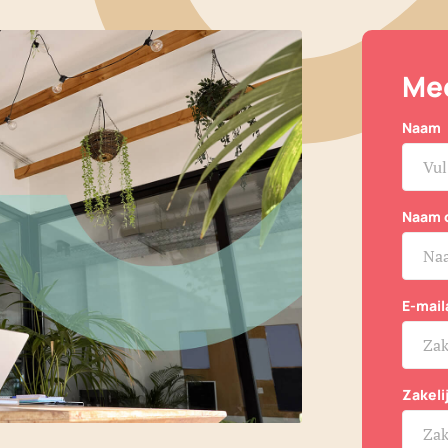
Mee
Naam
Naam 
E-mail
Zakel