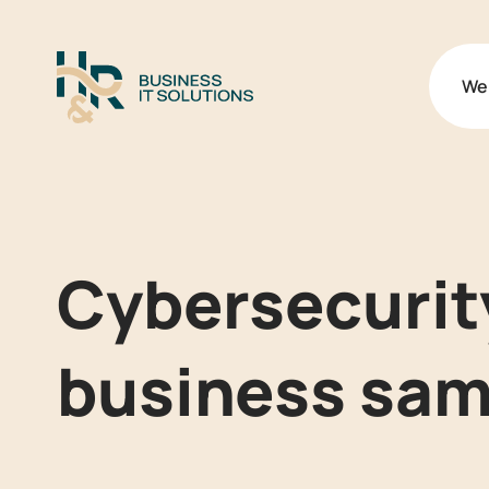
Logo H&R Business IT Soluti
We
Cybersecurit
business sam