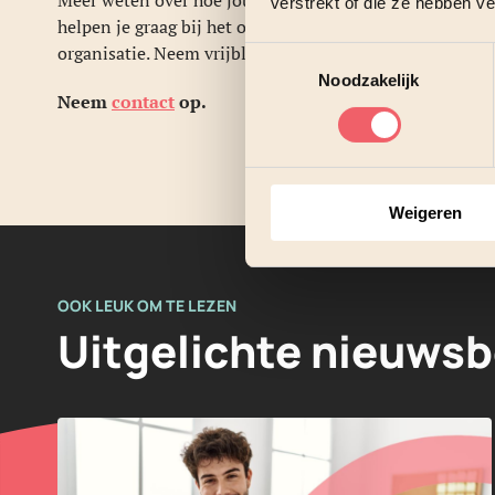
verstrekt of die ze hebben v
helpen je graag bij het opzetten of aanscherpen van e
organisatie. Neem vrijblijvend contact op voor een advi
Toestemmingsselectie
Noodzakelijk
Neem
contact
op.
Weigeren
OOK LEUK OM TE LEZEN
Uitgelichte nieuwsb