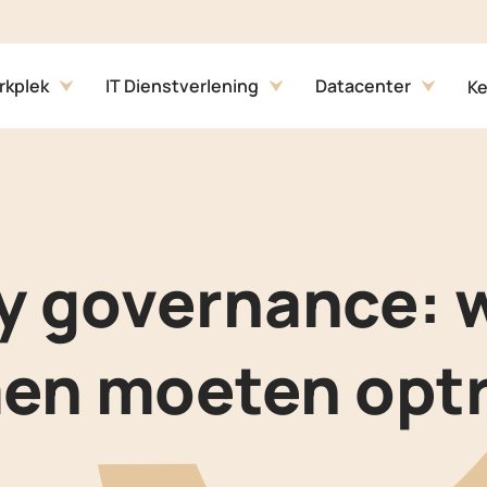
ons
rkplek
IT Dienstverlening
Datacenter
Ke
y governance: 
en moeten opt