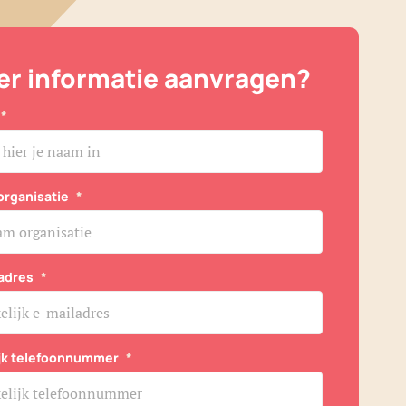
r informatie aanvragen?
*
organisatie
*
adres
*
ijk telefoonnummer
*