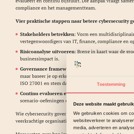
evalueert en continu bijstuurt. Die aanpak vraagt sam
compliance en het managementteam.
Vier praktische stappen naar betere cybersecurity 
Stakeholders betrekken
: Vorm een multidisciplina
vertegenwoordigers van IT, finance, compliance en o
Risicoanalyse uitvoeren
: Breng in kaart waar de gr
businessimpact is.
Governance framework kiezen
: Richt je cybersecu
maar baseer je op erkende, gestructureerde raamwerk
ISO 27001 en stem dat af op je sector en organisatieg
Toestemming
Continu evalueren en bijsturen
: Governance is gee
scenario-oefeningen om scherp te blijven.
Deze website maakt gebruik
Wie cybersecurity governance als een gedeelde verantw
We gebruiken cookies om cont
veerkrachtige organisatie. Het is tijd dat IT en busines
websiteverkeer te analyseren
media, adverteren en analys
Meer weten over hoe jouw organisatie cybersecurity go