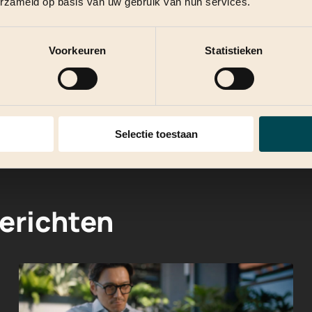
erzameld op basis van uw gebruik van hun services.
en governance-model dat werkt voor jouw
esgesprek.
Voorkeuren
Statistieken
Selectie toestaan
erichten