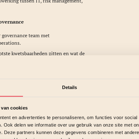
enwerking tussen IT, risk management,
governance
ir governance team met
perations.
ootste kwetsbaarheden zitten en wat de
rity governance niet zomaar willekeurig in,
en of standaarden zoals NIST, COBIT of
rootte.
Details
n eenmalige oefening. Werk met KPI’s en
 van cookies
oordelijkheid aanpakt, werkt aan een
ent en advertenties te personaliseren, om functies voor social
s de handen ineenslaan.
. Ook delen we informatie over uw gebruik van onze site met on
e. Deze partners kunnen deze gegevens combineren met andere i
vernance kan versterken? Onze experts