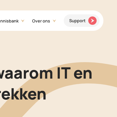
Support
nnisbank
Over ons
waarom IT en
rekken