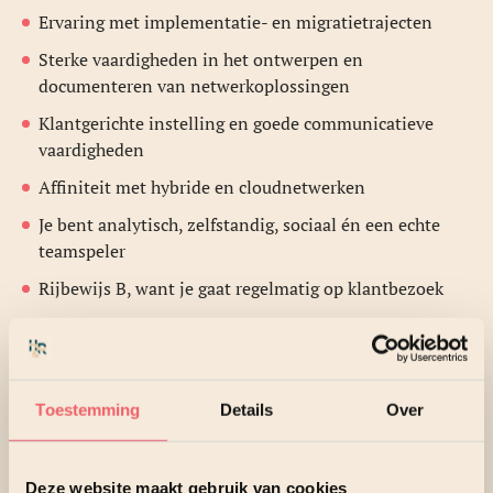
Ervaring met implementatie- en migratietrajecten
Sterke vaardigheden in het ontwerpen en
documenteren van netwerkoplossingen
Klantgerichte instelling en goede communicatieve
vaardigheden
Affiniteit met hybride en cloudnetwerken
Je bent analytisch, zelfstandig, sociaal én een echte
teamspeler
Rijbewijs B, want je gaat regelmatig op klantbezoek
Pré:
Ervaring met Aruba en/of Fortinet NSE 5,6,7
Toestemming
Details
Over
Ervaring met ClearPass, Aruba Central en/of
FortiManager
Certificeringen zoals ACSP, NSE4 of vergelijkbaar
Deze website maakt gebruik van cookies