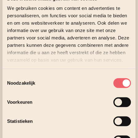
We gebruiken cookies om content en advertenties te
Wat bieden wij jou?
personaliseren, om functies voor social media te bieden
en om ons websiteverkeer te analyseren. Ook delen we
Een functie met impact
informatie over uw gebruik van onze site met onze
partners voor social media, adverteren en analyse. Deze
partners kunnen deze gegevens combineren met andere
Je speelt een belangrijke rol in het realiseren van
informatie die u aan ze heeft verstrekt of die ze hebben
stabiele, veilige en toekomstbestendige
verzameld op basis van uw gebruik van hun services.
netwerkomgevingen voor onze klanten.
Toestemmingsselectie
Goede voorwaarden
Noodzakelijk
Marktconform salaris, afhankelijk van kennis en
ervaring
Voorkeuren
Leaseauto of mobiliteitsvergoeding
26 vakantiedagen per jaar
en een extra vrije dag op
Statistieken
je verjaardag!
Pensioenregeling