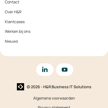
Contact
Over H&R
Klantcases
Werken bij ons
Nieuws
LinkedIn
YouTube
Website laten maken? | Brthmrk
© 2026
-
H&R Business IT Solutions
Algemene voorwaarden
Privacy statement