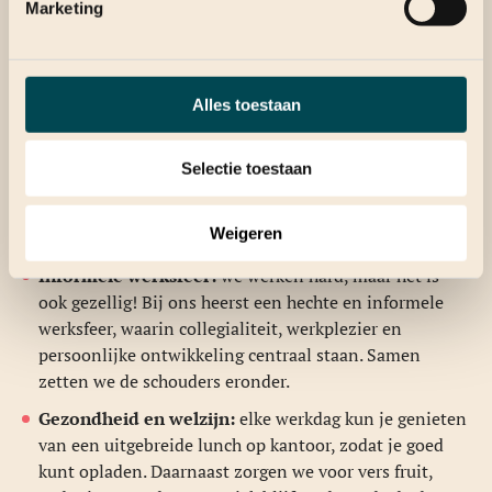
Marketing
Laptop, telefoon en alle tools die jij nodig hebt
Ontwikkelmogelijkheden:
we geloven in groei! Er
zijn volop kansen voor trainingen, opleidingen en
Alles toestaan
certificeringen, zodat jij je technisch en persoonlijk
kunt blijven ontwikkelen.
Selectie toestaan
Werken op afstand:
na de inwerkperiode is er een
mogelijkheid om hybride te werken, vanuit huis of bij
Weigeren
een klant!
Informele werksfeer:
we werken hard, maar het is
ook gezellig! Bij ons heerst een hechte en informele
werksfeer, waarin collegialiteit, werkplezier en
persoonlijke ontwikkeling centraal staan. Samen
zetten we de schouders eronder.
Gezondheid en welzijn:
elke werkdag kun je genieten
van een uitgebreide lunch op kantoor, zodat je goed
kunt opladen. Daarnaast zorgen we voor vers fruit,