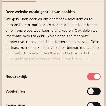
werken, maar vooral ook door meer kwaliteit te leveren.
Want hoe prettig is het als je laptop je werk
Deze website maakt gebruik van cookies
ondersteunt? Denk bijvoorbeeld aan een batterij die snel
oplaadt en de hele dag genoeg energie heeft, een snel
We gebruiken cookies om content en advertenties te
geheugen en thermische systemen om de laptop koel te
personaliseren, om functies voor social media te bieden
houden. Onmisbare eigenschappen voor de veeleisende
en om ons websiteverkeer te analyseren. Ook delen we
gebruiker van tegenwoordig.
informatie over uw gebruik van onze site met onze
partners voor social media, adverteren en analyse. Deze
partners kunnen deze gegevens combineren met andere
Security
informatie die u aan ze heeft verstrekt of die ze hebben
Zodra de gebruiker de Dell pc opstart is bescherming
verzameld op basis van uw gebruik van hun services.
geactiveerd door het Intel® Hardware Shield
Toestemmingsselectie
Beheer
Noodzakelijk
Beheer op afstand eenvoudig door Intel vPro® en 13th
Voorkeuren
Gen Intel® Core™ processors
Slimmer
Statistieken