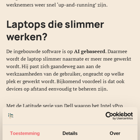
werknemers weer snel ‘up-and-running’ zijn.
Laptops die slimmer
werken?
De ingebouwde software is op
AI gebaseerd
. Daarmee
wordt de laptop slimmer naarmate er meer mee gewerkt
wordt. Hij past zich gaandeweg aan aan de
werkzaamheden van de gebruiker, ongeacht op welke
plek er gewerkt wordt. Bijkomend voordeel is dat ook
devices op afstand eenvoudig te beheren zijn.
Met de Latitude serie van Dell waarop het Intel vPro
platform is geïnstalleerd, zorg je ervoor dat medewerkers
ongestoord door kunnen werken. Als ze werken op hun
laptop als prettig ervaren, zullen ze ook eerder geneigd
Toestemming
Details
Over
zijn om productiever te zijn. Niet alleen door harder te