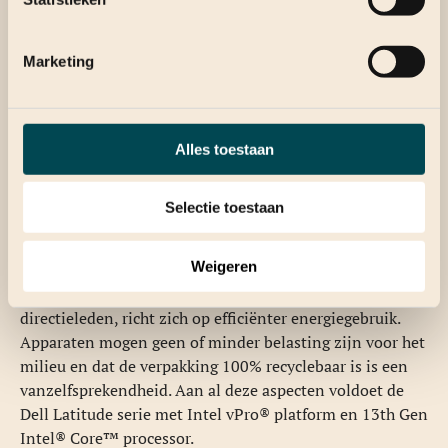
Ingebouwde AI-technologie verbetert de laptop zich
gaandeweg
Marketing
Duurzamere devices die
voldoen aan uw
Alles toestaan
veiligheidseisen
Selectie toestaan
Eigenlijk is de keuze voor duurzamere devices voor een
Weigeren
organisatie die een beetje meetelt, een
vanzelfsprekendheid. Iedere IT-manager, maar ook
directieleden, richt zich op efficiënter energiegebruik.
Apparaten mogen geen of minder belasting zijn voor het
milieu en dat de verpakking 100% recyclebaar is is een
vanzelfsprekendheid. Aan al deze aspecten voldoet de
Dell Latitude serie met Intel vPro® platform en 13th Gen
Intel® Core™ processor.